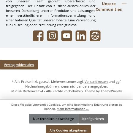
von unserem Team geprüft, überarbeitet und
Unsere
freigegeben. Der Einsatz von KI dient ausschließlich der
Communities
besseren Darstellung unserer Produkte und Leistungen,
einer verständlicheren Informationsvermittlung und
einer höheren Qualität unserer Inhalte. Eine Verwendung
zur Täuschung oder Irreführung erfolgt nicht.
Facebook
Instagram
YouTube
LinkedIn
Website
Vertrag widerrufen
* Alle Preise inkl. gesetzl. Mehrwertsteuer zzgl.
Versandkosten
und ggf.
Nachnahmegebühren, wenn nicht anders angegeben.
© 2026 Bettenwelt24 - Alle Rechte vorbehalten. Theme by
ThemeWare®
Diese Website verwendet Cookies, um eine bestmögliche Erfahrung bieten zu
können.
Mehr Informationen ...
Nur technisch notwendige
Konfigurieren
Werkzeugleiste anzeigen
Alle Cookies akzeptieren