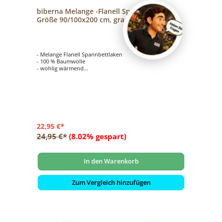
biberna Melange -Flanell Spannbettlaken
Größe 90/100x200 cm, grau
- Melange Flanell Spannbettlaken
- 100 % Baumwolle
- wohlig wärmend
- hautsympathisch und atmungsaktiv
22,95 €*
24,95 €*
(8.02% gespart)
In den Warenkorb
Zum Vergleich hinzufügen