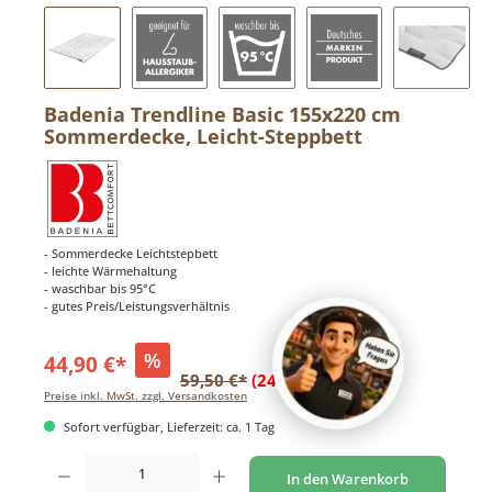
Badenia Trendline Basic 155x220 cm
Sommerdecke, Leicht-Steppbett
- Sommerdecke Leichtstepbett
- leichte Wärmehaltung
- waschbar bis 95°C
- gutes Preis/Leistungsverhältnis
%
44,90 €*
59,50 €*
(24.54% gespart)
Preise inkl. MwSt. zzgl. Versandkosten
Sofort verfügbar, Lieferzeit: ca. 1 Tag
Produkt Anzahl: Gib den gewünschten Wert ein oder benutze die Schaltflächen um di
In den Warenkorb