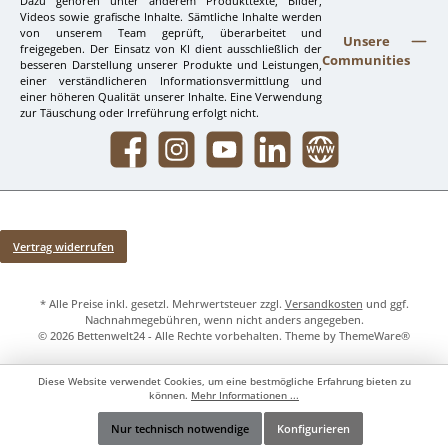
Dazu gehören unter anderem Produkttexte, Bilder,
Videos sowie grafische Inhalte. Sämtliche Inhalte werden
von unserem Team geprüft, überarbeitet und
Unsere
freigegeben. Der Einsatz von KI dient ausschließlich der
Communities
besseren Darstellung unserer Produkte und Leistungen,
einer verständlicheren Informationsvermittlung und
einer höheren Qualität unserer Inhalte. Eine Verwendung
zur Täuschung oder Irreführung erfolgt nicht.
Facebook
Instagram
YouTube
LinkedIn
Website
Vertrag widerrufen
* Alle Preise inkl. gesetzl. Mehrwertsteuer zzgl.
Versandkosten
und ggf.
Nachnahmegebühren, wenn nicht anders angegeben.
© 2026 Bettenwelt24 - Alle Rechte vorbehalten. Theme by
ThemeWare®
Diese Website verwendet Cookies, um eine bestmögliche Erfahrung bieten zu
können.
Mehr Informationen ...
Nur technisch notwendige
Konfigurieren