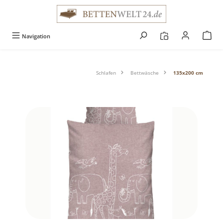
alt springen
Navigation
Schlafen
Bettwäsche
135x200 cm
Bildergalerie überspringen