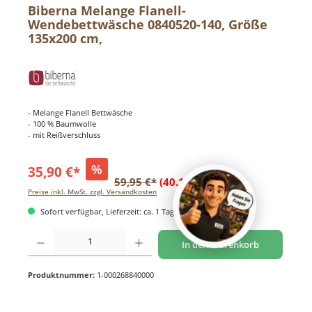
Biberna Melange Flanell-
Wendebettwäsche 0840520-140, Größe
135x200 cm,
- Melange Flanell Bettwäsche
- 100 % Baumwolle
- mit Reißverschluss
%
35,90 €*
59,95 €*
(40.12% gespart)
Preise inkl. MwSt. zzgl. Versandkosten
Sofort verfügbar, Lieferzeit: ca. 1 Tag
Produkt Anzahl: Gib den gewünschten Wert ein oder benutze die Schaltflächen um di
In den Warenkorb
Produktnummer:
1-000268840000