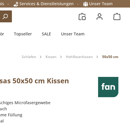
is
-
Services & Dienstleistungen
-
Unser Team
ör
Topseller
SALE
Unser Team
Schlafen
Kissen
Hohlfaserkissen
50x50 cm
sas 50x50 cm Kissen
uschiges Microfasergewebe
ouch
ame Füllung
al