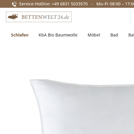
Service-Hotline: +49 6831 5033570 - Mo–Fr 08:00 – 17:0
springen
Zur Hauptnavigation springen
Schlafen
KbA Bio Baumwolle
Möbel
Bad
Ba
Bildergalerie überspringen