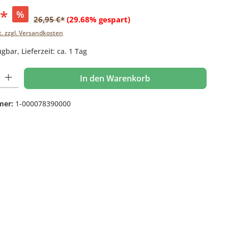
€*
%
26,95 €*
(29.68% gespart)
t. zzgl. Versandkosten
gbar, Lieferzeit: ca. 1 Tag
 Gib den gewünschten Wert ein oder benutze die Schaltflächen um die Anzahl
In den Warenkorb
mer:
1-000078390000