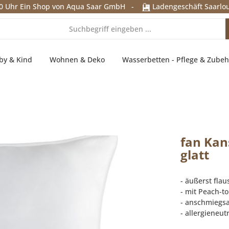
0 Uhr
Ein Shop von Aqua Saar GmbH
-
Ladengeschäft Saarlou
by & Kind
Wohnen & Deko
Wasserbetten - Pflege & Zubeh
fan Kan
glatt
- äußerst fla
- mit Peach-t
- anschmiegs
- allergieneutr