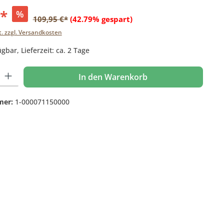
€*
%
109,95 €*
(42.79% gespart)
t. zzgl. Versandkosten
gbar, Lieferzeit: ca. 2 Tage
 Gib den gewünschten Wert ein oder benutze die Schaltflächen um die Anzahl
In den Warenkorb
mer:
1-000071150000