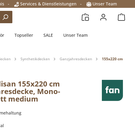
is
-
Services & Dienstleistungen
-
Unser Team
ör
Topseller
SALE
Unser Team
decken
Synthetikdecken
Ganzjahresdecken
155x220 cm
isan 155x220 cm
resdecke, Mono-
ett medium
rmehaltung
al