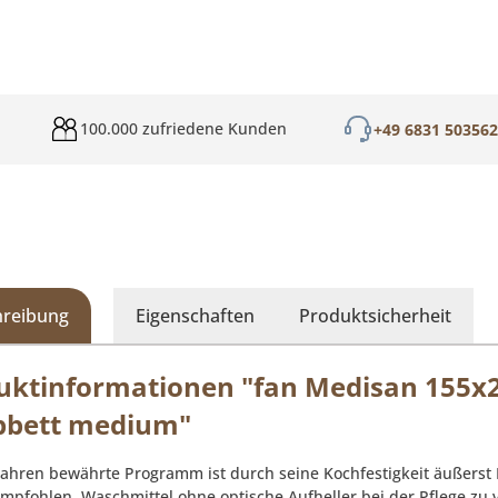
100.000 zufriedene Kunden
+49 6831 50356
hreibung
Eigenschaften
Produktsicherheit
uktinformationen "fan Medisan 155x
pbett medium"
 Jahren bewährte Programm ist durch seine Kochfestigkeit äußerst 
empfohlen, Waschmittel ohne optische Aufheller bei der Pflege zu