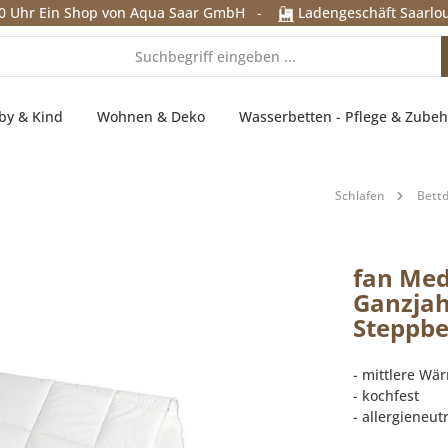
0 Uhr
Ein Shop von Aqua Saar GmbH
-
Ladengeschäft Saarlou
by & Kind
Wohnen & Deko
Wasserbetten - Pflege & Zubeh
Schlafen
Bett
fan Med
Ganzjah
Steppb
- mittlere Wä
- kochfest
- allergieneutr