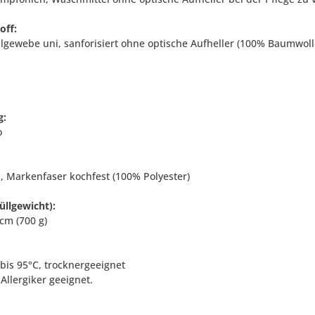
off:
gewebe uni, sanforisiert ohne optische Aufheller (100% Baumwoll
g:
o
ll, Markenfaser kochfest (100% Polyester)
üllgewicht):
cm (700 g)
 bis 95°C, trocknergeeignet
Allergiker geeignet.