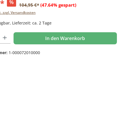
€*
%
104,95 €*
(47.64% gespart)
t. zzgl. Versandkosten
gbar, Lieferzeit: ca. 2 Tage
 Gib den gewünschten Wert ein oder benutze die Schaltflächen um die Anzahl
In den Warenkorb
mer:
1-000072010000