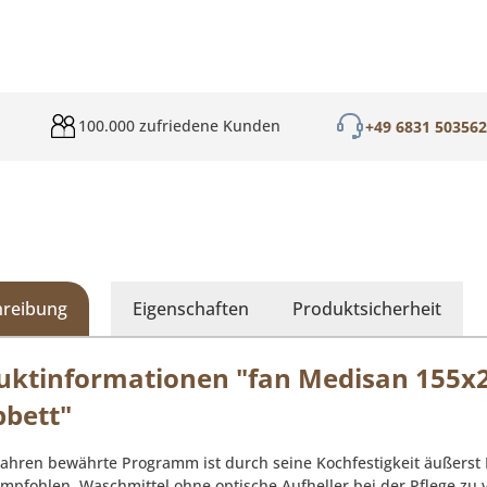
100.000 zufriedene Kunden
+49 6831 50356
hreibung
Eigenschaften
Produktsicherheit
uktinformationen "fan Medisan 155x
pbett"
 Jahren bewährte Programm ist durch seine Kochfestigkeit äußerst 
empfohlen, Waschmittel ohne optische Aufheller bei der Pflege zu