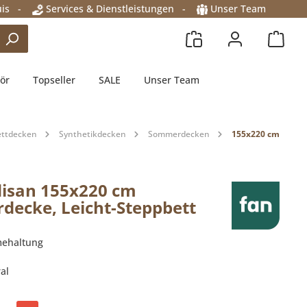
is
-
Services & Dienstleistungen
-
Unser Team
ör
Topseller
SALE
Unser Team
ettdecken
Synthetikdecken
Sommerdecken
155x220 cm
isan 155x220 cm
ecke, Leicht-Steppbett
mehaltung
al