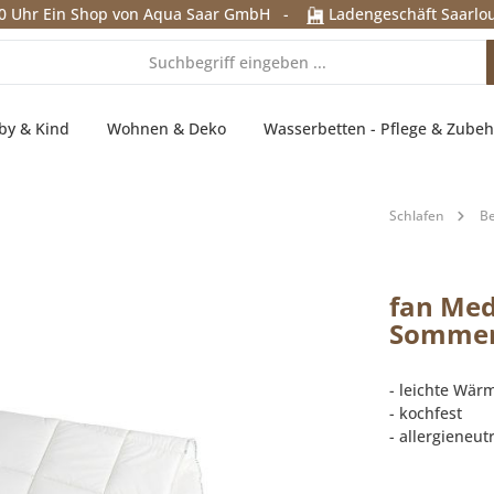
0 Uhr
Ein Shop von Aqua Saar GmbH
-
Ladengeschäft Saarlou
by & Kind
Wohnen & Deko
Wasserbetten - Pflege & Zubeh
Schlafen
B
fan Med
Sommerd
- leichte Wär
- kochfest
- allergieneutr