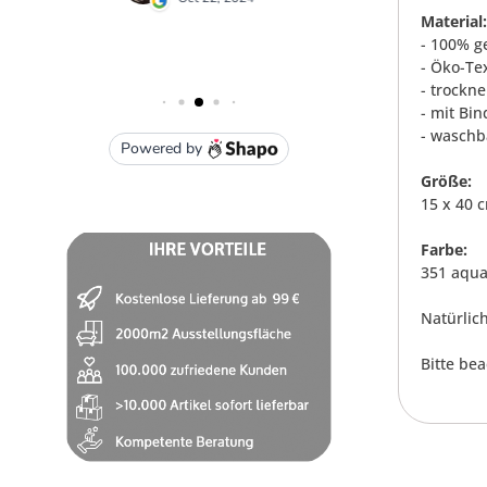
Material:
- 100% 
- Öko-Te
- trockn
- mit Bi
- waschb
Größe:
15 x 40 
Farbe:
351 aqu
Natürlic
Bitte be