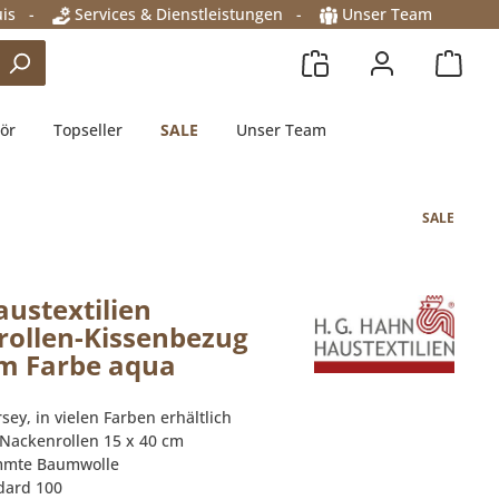
is
-
Services & Dienstleistungen
-
Unser Team
ör
Topseller
SALE
Unser Team
SALE
ustextilien
ollen-Kissenbezug
m Farbe aqua
sey, in vielen Farben erhältlich
 Nackenrollen 15 x 40 cm
mmte Baumwolle
dard 100