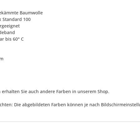
gekämmte Baumwolle
x Standard 100
ergeeignet
ndeband
ar bis 60° C
cm
a
h erhalten Sie auch andere Farben in unserem Shop.
achten: Die abgebildeten Farben können je nach Bildschirmeinstel