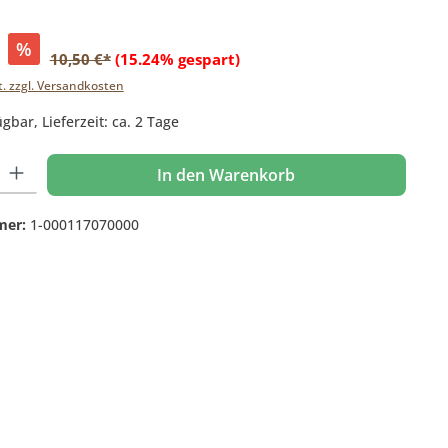
%
10,50 €*
(15.24% gespart)
t. zzgl. Versandkosten
gbar, Lieferzeit: ca. 2 Tage
 Gib den gewünschten Wert ein oder benutze die Schaltflächen um die Anzahl
In den Warenkorb
mer:
1-000117070000