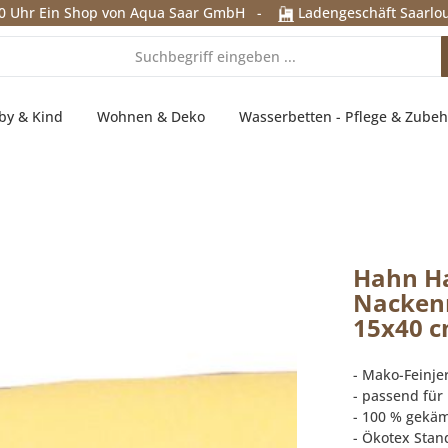
0 Uhr
Ein Shop von Aqua Saar GmbH
-
Ladengeschäft Saarlou
by & Kind
Wohnen & Deko
Wasserbetten - Pflege & Zubeh
Hahn Ha
Nackenr
15x40 c
- Mako-Feinjer
- passend für
- 100 % gekä
- Ökotex Stan