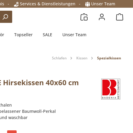
is
-
Services & Dienstleistungen
-
Unser Team
ör
Topseller
SALE
Unser Team
Schlafen
Kissen
Spezialkissen
E Hirsekissen 40x60 cm
chalen
belassener Baumwoll-Perkal
und waschbar