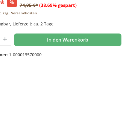
€*
%
74,95 €*
(38.69% gespart)
t. zzgl. Versandkosten
gbar, Lieferzeit: ca. 2 Tage
 Gib den gewünschten Wert ein oder benutze die Schaltflächen um die Anzahl
In den Warenkorb
mer:
1-000013570000