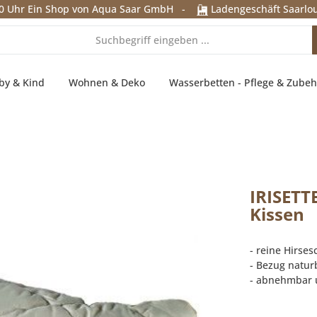
0 Uhr
Ein Shop von Aqua Saar GmbH
-
Ladengeschäft Saarlou
by & Kind
Wohnen & Deko
Wasserbetten - Pflege & Zubeh
IRISETT
Kissen
- reine Hirses
- Bezug natur
- abnehmbar 