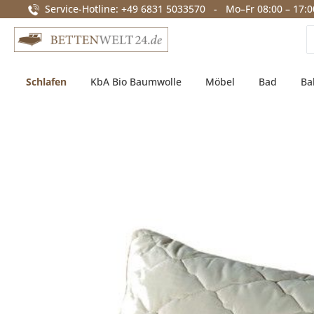
Service-Hotline: +49 6831 5033570 - Mo–Fr 08:00 – 17:0
springen
Zur Hauptnavigation springen
Schlafen
KbA Bio Baumwolle
Möbel
Bad
Ba
Bildergalerie überspringen