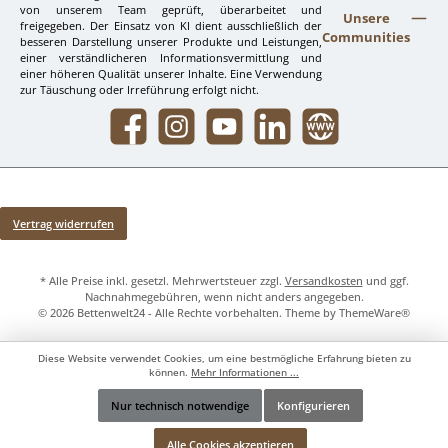
von unserem Team geprüft, überarbeitet und
Unsere
freigegeben. Der Einsatz von KI dient ausschließlich der
Communities
besseren Darstellung unserer Produkte und Leistungen,
einer verständlicheren Informationsvermittlung und
einer höheren Qualität unserer Inhalte. Eine Verwendung
zur Täuschung oder Irreführung erfolgt nicht.
Facebook
Instagram
YouTube
LinkedIn
Website
Vertrag widerrufen
* Alle Preise inkl. gesetzl. Mehrwertsteuer zzgl.
Versandkosten
und ggf.
Nachnahmegebühren, wenn nicht anders angegeben.
© 2026 Bettenwelt24 - Alle Rechte vorbehalten. Theme by
ThemeWare®
Diese Website verwendet Cookies, um eine bestmögliche Erfahrung bieten zu
können.
Mehr Informationen ...
Nur technisch notwendige
Konfigurieren
Werkzeugleiste anzeigen
Alle Cookies akzeptieren