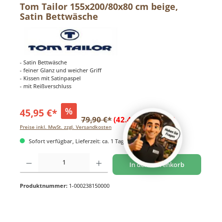
Tom Tailor 155x200/80x80 cm beige,
Satin Bettwäsche
- Satin Bettwäsche
- feiner Glanz und weicher Griff
- Kissen mit Satinpaspel
- mit Reißverschluss
%
45,95 €*
79,90 €*
(42.49% gespart)
Preise inkl. MwSt. zzgl. Versandkosten
Sofort verfügbar, Lieferzeit: ca. 1 Tag
Produkt Anzahl: Gib den gewünschten Wert ein oder benutze die Schaltflächen um di
In den Warenkorb
Produktnummer:
1-000238150000