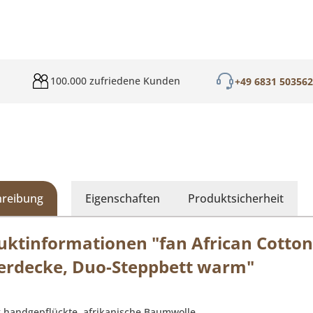
100.000 zufriedene Kunden
+49 6831 50356
hreibung
Eigenschaften
Produktsicherheit
uktinformationen "fan African Cotto
erdecke, Duo-Steppbett warm"
 handgepflückte, afrikanische Baumwolle.