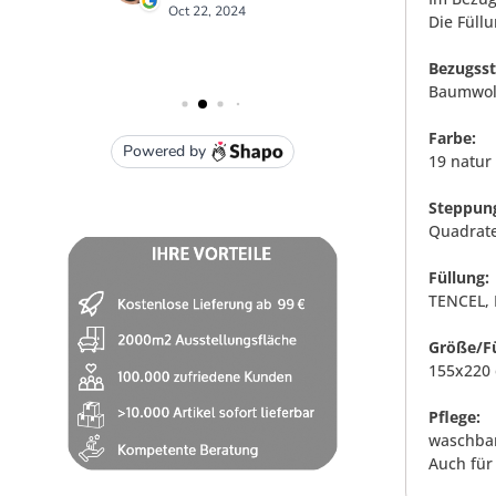
Die Füll
Bezugsst
Baumwoll
Farbe:
19 natur
Steppun
Quadrate
Füllung:
TENCEL, 
Größe/Fü
155x220 
Pflege:
waschbar
Auch für 