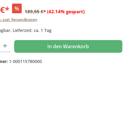
 €*
%
189,95 €*
(42.14% gespart)
t. zzgl. Versandkosten
gbar, Lieferzeit: ca. 1 Tag
 Gib den gewünschten Wert ein oder benutze die Schaltflächen um die Anzahl
In den Warenkorb
mer:
1-000115780000