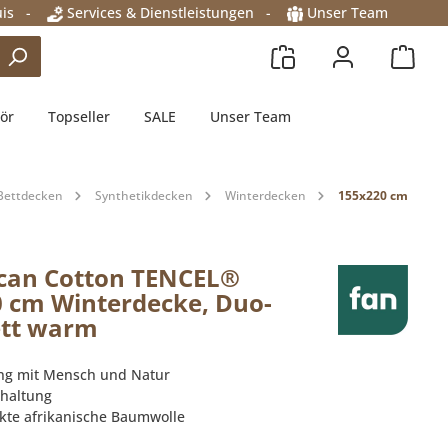
is
-
Services & Dienstleistungen
-
Unser Team
ör
Topseller
SALE
Unser Team
Bettdecken
Synthetikdecken
Winterdecken
155x220 cm
ican Cotton TENCEL®
 cm Winterdecke, Duo-
ett warm
ang mit Mensch und Natur
haltung
kte afrikanische Baumwolle