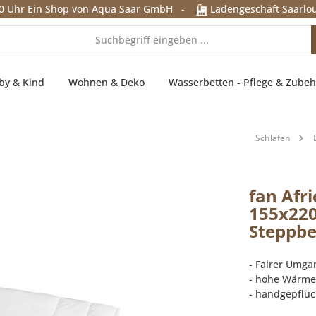
0 Uhr
Ein Shop von Aqua Saar GmbH
-
Ladengeschäft Saarlou
by & Kind
Wohnen & Deko
Wasserbetten - Pflege & Zubeh
Schlafen
fan Afr
155x220
Steppb
- Fairer Umg
- hohe Wärme
- handgepflüc