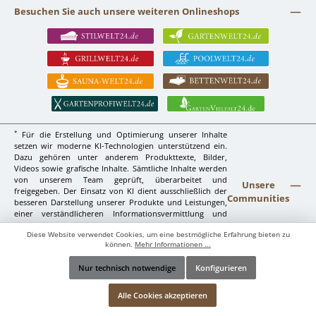
Besuchen Sie auch unsere weiteren Onlineshops
*
Für die Erstellung und Optimierung unserer Inhalte
setzen wir moderne KI-Technologien unterstützend ein.
Dazu gehören unter anderem Produkttexte, Bilder,
Videos sowie grafische Inhalte. Sämtliche Inhalte werden
von unserem Team geprüft, überarbeitet und
Unsere
freigegeben. Der Einsatz von KI dient ausschließlich der
Communities
besseren Darstellung unserer Produkte und Leistungen,
einer verständlicheren Informationsvermittlung und
einer höheren Qualität unserer Inhalte. Eine Verwendung
Diese Website verwendet Cookies, um eine bestmögliche Erfahrung bieten zu
zur Täuschung oder Irreführung erfolgt nicht.
können.
Mehr Informationen ...
Facebook
Instagram
YouTube
LinkedIn
Website
Nur technisch notwendige
Konfigurieren
Werkzeugleiste anzeigen
Alle Cookies akzeptieren