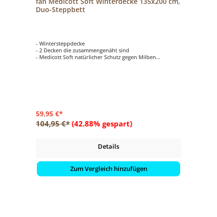
fan Medicott Soft Winterdecke 135x200 cm,
Duo-Steppbett
- Wintersteppdecke
- 2 Decken die zusammengenäht sind
- Medicott Soft natürlicher Schutz gegen Milben
- kuschelweiches Schlafvergnügen
- naturbelassener Baumwollbezug
59,95 €*
104,95 €*
(42.88% gespart)
Details
Zum Vergleich hinzufügen