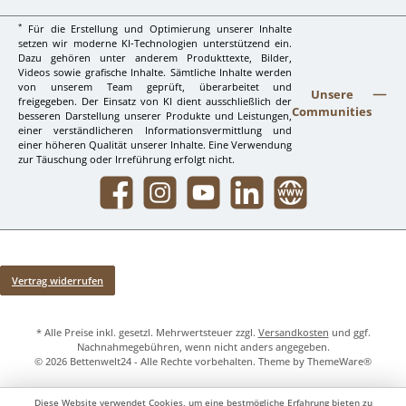
*
Für die Erstellung und Optimierung unserer Inhalte
setzen wir moderne KI-Technologien unterstützend ein.
Dazu gehören unter anderem Produkttexte, Bilder,
Videos sowie grafische Inhalte. Sämtliche Inhalte werden
von unserem Team geprüft, überarbeitet und
Unsere
freigegeben. Der Einsatz von KI dient ausschließlich der
Communities
besseren Darstellung unserer Produkte und Leistungen,
einer verständlicheren Informationsvermittlung und
einer höheren Qualität unserer Inhalte. Eine Verwendung
zur Täuschung oder Irreführung erfolgt nicht.
Facebook
Instagram
YouTube
LinkedIn
Website
Vertrag widerrufen
* Alle Preise inkl. gesetzl. Mehrwertsteuer zzgl.
Versandkosten
und ggf.
Nachnahmegebühren, wenn nicht anders angegeben.
© 2026 Bettenwelt24 - Alle Rechte vorbehalten. Theme by
ThemeWare®
Diese Website verwendet Cookies, um eine bestmögliche Erfahrung bieten zu