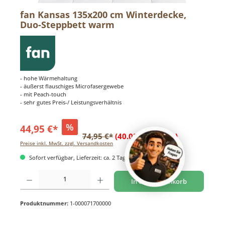
fan Kansas 135x200 cm Winterdecke,
Duo-Steppbett warm
- hohe Wärmehaltung
- äußerst flauschiges Microfasergewebe
- mit Peach-touch
- sehr gutes Preis-/ Leistungsverhältnis
%
44,95 €*
74,95 €*
(40.03% gespart)
Preise inkl. MwSt. zzgl. Versandkosten
Sofort verfügbar, Lieferzeit: ca. 2 Tage
Produkt Anzahl: Gib den gewünschten Wert ein oder benutze die Schaltflächen um di
In den Warenkorb
Produktnummer:
1-000071700000