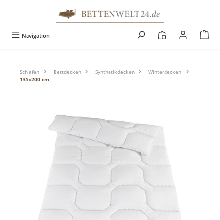
alt springen
Navigation
Schlafen
Bettdecken
Synthetikdecken
Winterdecken
135x200 cm
Bildergalerie überspringen