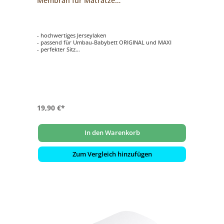
Membran für Matratze
Kinderbettumbausatz Original und Maxi
zartgrau
- hochwertiges Jerseylaken
- passend für Umbau-Babybett ORIGINAL und MAXI
- perfekter Sitz
- mit Nässeschutz
19,90 €*
In den Warenkorb
Zum Vergleich hinzufügen