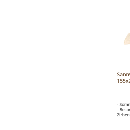
Sann
155x
Leich
- Somm
- Bes
Zirben
- Bezu
- Füll