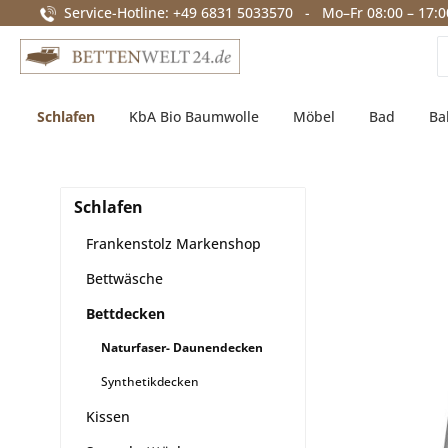
Service-Hotline: +49 6831 5033570 - Mo–Fr 08:00 – 17:0
springen
Zur Hauptnavigation springen
Schlafen
KbA Bio Baumwolle
Möbel
Bad
Ba
Schlafen
Frankenstolz Markenshop
Bettwäsche
Bettdecken
Naturfaser- Daunendecken
Synthetikdecken
Kissen