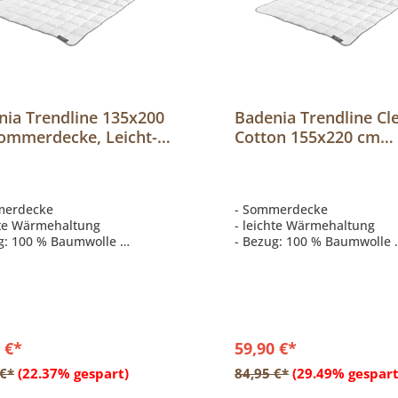
nia Trendline 135x200
Badenia Trendline Cl
ommerdecke, Leicht-
Cotton 155x220 cm
pbett Clean Cotton
Sommerdecke, Einzi
leicht
merdecke
- Sommerdecke
hte Wärmehaltung
- leichte Wärmehaltung
g: 100 % Baumwolle
- Bezug: 100 % Baumwolle
ung: 100 % Baumwolle
- Füllung: 100 % Baumwoll
 €*
59,90 €*
In den Warenkorb
In den Warenkor
 €*
(22.37% gespart)
84,95 €*
(29.49% gespart