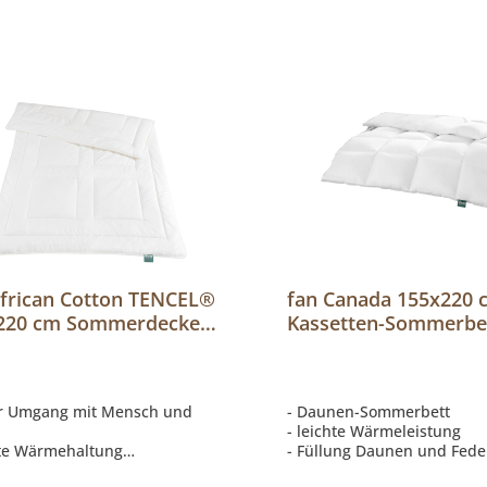
African Cotton TENCEL®
fan Canada 155x220 
220 cm Sommerdecke,
Kassetten-Sommerbet
t-Steppbett
Leicht-Steppbett
er Umgang mit Mensch und
- Daunen-Sommerbett
- leichte Wärmeleistung
hte Wärmehaltung
- Füllung Daunen und Fede
gepflückte afrikanische
- 1,5 cm Innensteg