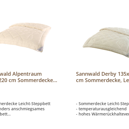
wald Alpentraum
Sannwald Derby 135
220 cm Sommerdecke,
cm Sommerdecke, Lei
t-Steppbett
Steppbett
erdecke Leicht-Steppbett
- Sommerdecke Leicht-Step
onders anschmiegsames
- temperaturausgleichend
bett
- hohes Wärmerückhaltev
g Baumwollsatin
ung Wolle/Zirbenflocken