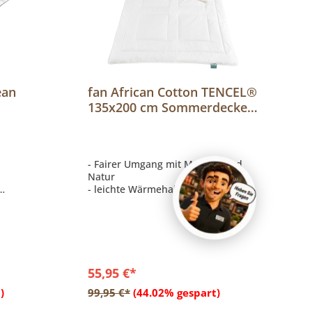
ean
fan African Cotton TENCEL®
135x200 cm Sommerdecke,
ehdecke
Leicht-Steppbett
- Fairer Umgang mit Mensch und
Natur
- leichte Wärmehaltung
e
- handgepflückte afrikanische
Baumwolle
55,95 €*
b
)
99,95 €*
(44.02% gespart)