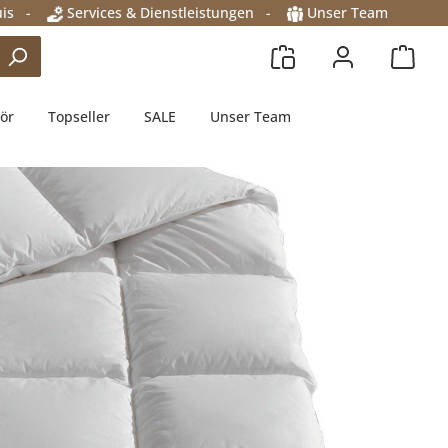
is
-
Services & Dienstleistungen
-
Unser Team
ör
Topseller
SALE
Unser Team