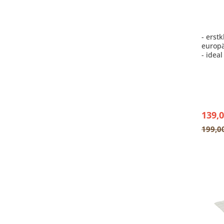
leich
- erst
europä
- idea
- leic
139,0
199,0