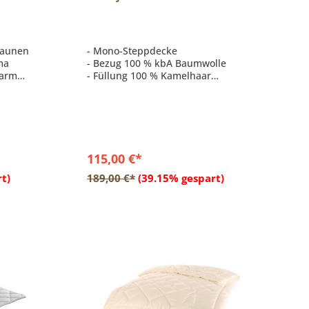
cm, Kamelhaar-Mono-
Steppbett ECO
Daunen
- Mono-Steppdecke
ma
- Bezug 100 % kbA Baumwolle
warm
- Füllung 100 % Kamelhaar
- nicht waschbar
d
ng
115,00 €*
b
In den Warenkorb
t)
189,00 €*
(39.15% gespart)