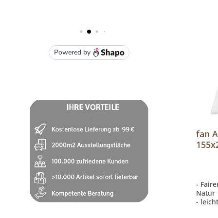
fan 
155x
Leich
- Fair
Natur
- leic
- hand