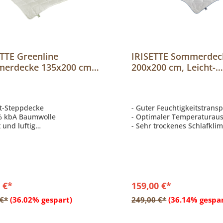
TTE Greenline
IRISETTE Sommerdec
erdecke 135x200 cm,
200x200 cm, Leicht-
Baumwoll-Leicht-
Steppbett Wildseide
pbett ECO
ht-Steppdecke
- Guter Feuchtigkeitstransp
% kbA Baumwolle
- Optimaler Temperaturaus
t und luftig
- Sehr trockenes Schlafkli
hbar
 €*
159,00 €*
In den Warenkorb
In den Warenkor
 €*
(36.02% gespart)
249,00 €*
(36.14% gespar