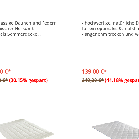
t
Steppbett mit
Entendaunen/-federn
klassige Daunen und Federn
- hochwertige, natürliche 
ischer Herkunft
für ein optimales Schlafkli
l als Sommerdecke
- angenehm trocken und 
ht Wärmehaltung
durch sehr guten
Feuchtigkeitsausgleich un
optimale Wärmespeicheru
- waschbar bis 60 Grad
0 €*
139,00 €*
In den Warenkorb
In den Warenkor
0 €*
(30.15% gespart)
249,00 €*
(44.18% gespar