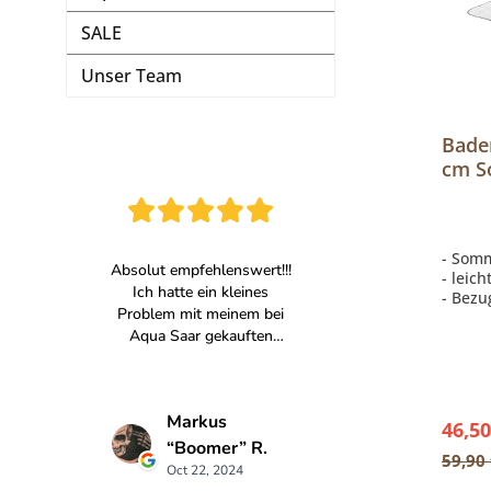
SALE
Unser Team
Bade
cm S
Step
- Som
- leic
- Bezu
- Füll
46,50
59,90