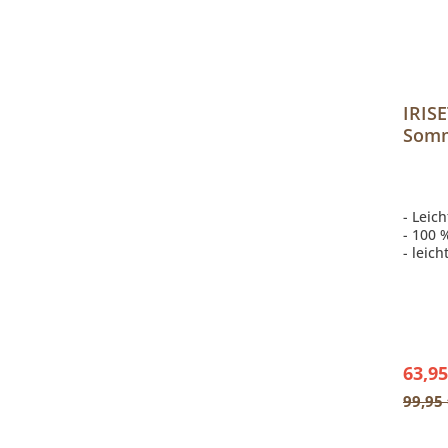
IRISE
Somm
kbA 
Step
- Leic
- 100 
- leich
- wasc
63,95
99,95