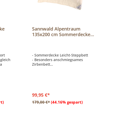
ke
Sannwald Alpentraum
135x200 cm Sommerdecke,
Leicht-Steppbett
ort
- Sommerdecke Leicht-Steppbett
gleich
- Besonders anschmiegsames
ma
Zirbenbett
- Bezug Baumwollsatin
- Füllung Wolle/Zirbenflocken
99,95 €*
b
In den Warenkorb
t)
179,00 €*
(44.16% gespart)