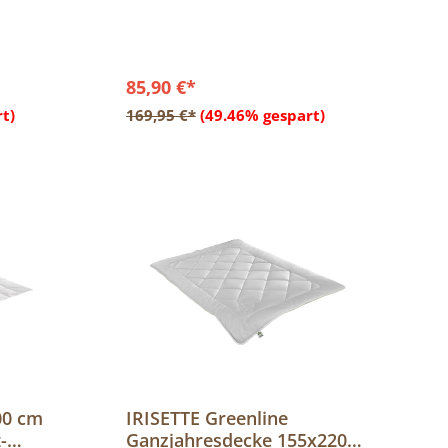
85,90 €*
b
In den Warenkorb
t)
169,95 €*
(49.46% gespart)
00 cm
IRISETTE Greenline
-
Ganzjahresdecke 155x220