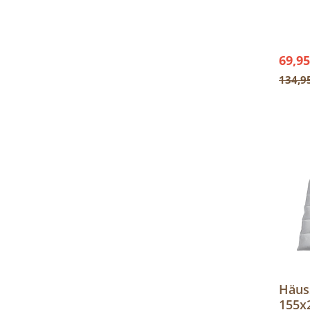
Baumw
69,95
134,9
Häus
155x