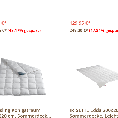
olle
 €*
129,95 €*
In den Warenkorb
In den Warenkor
5 €*
(48.17% gespart)
249,00 €*
(47.81% gespar
sling Königstraum
IRISETTE Edda 200x2
220 cm, Sommerdecke
Sommerdecke, Leicht